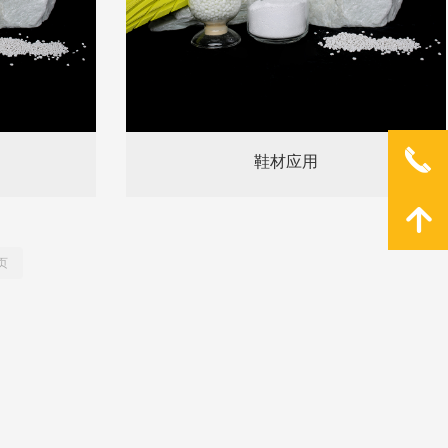
끅
鞋材应用
녕
页