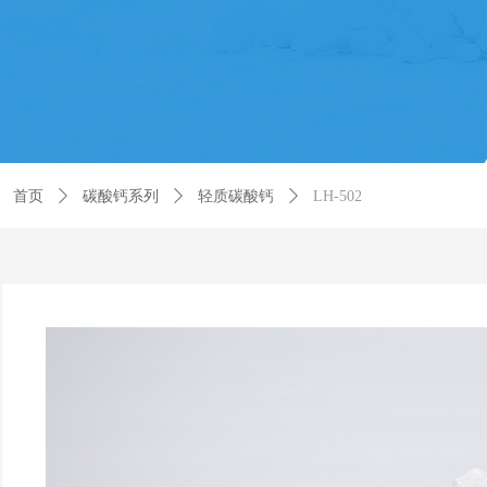
首页
ꄲ
碳酸钙系列
ꄲ
轻质碳酸钙
ꄲ
LH-502